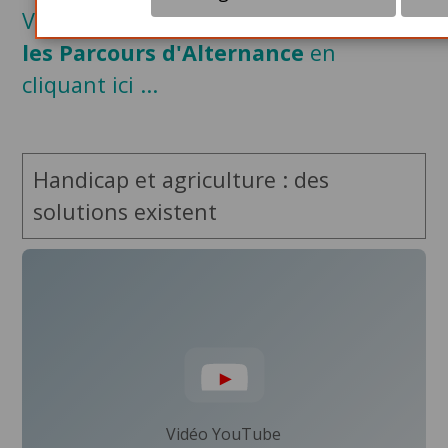
Voir également les
vidéos Agefiph sur
les Parcours d'Alternance
en
cliquant ici ...
Handicap et agriculture : des
solutions existent
Vidéo YouTube