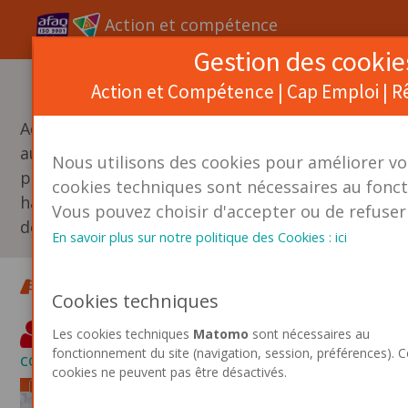
Action et compétence
Gestion des cookie
Action et Compétence | Cap Emploi | R
Signalement Maintien
Assistance
Action et Compétence
Donnez votre avis
au service de la
Nous utilisons des cookies pour améliorer vo
personne
cookies techniques sont nécessaires au fonc
handicapée et
Vous pouvez choisir d'accepter ou de refuser 
de l'entreprise.
En savoir plus sur notre politique des Cookies : ici
Accueil
>
Publications
> Vidéos
Cookies techniques
Je me connecte
|
Je n'ai pas encore de
Les cookies techniques
Matomo
sont nécessaires au
fonctionnement du site (navigation, session, préférences). C
compte
cookies ne peuvent pas être désactivés.